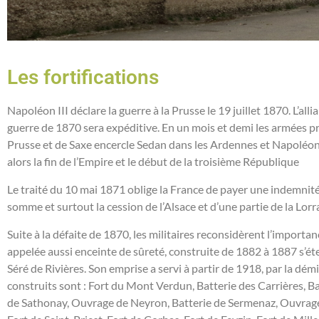
Les fortifications
Napoléon III déclare la guerre à la Prusse le 19 juillet 1870. L’al
guerre de 1870 sera expéditive. En un mois et demi les armées pr
Prusse et de Saxe encercle Sedan dans les Ardennes et Napoléon II
alors la fin de l’Empire et le début de la troisième République
Le traité du 10 mai 1871 oblige la France de payer une indemnité
somme et surtout la cession de l’Alsace et d’une partie de la Lorr
Suite à la défaite de 1870, les militaires reconsidèrent l’importan
appelée aussi enceinte de sûreté, construite de 1882 à 1887 s’ét
Séré de Rivières
. Son emprise a servi à partir de 1918, par la démi
construits sont : Fort du Mont Verdun, Batterie des Carrières, Bat
de Sathonay, Ouvrage de Neyron, Batterie de Sermenaz, Ouvrage de