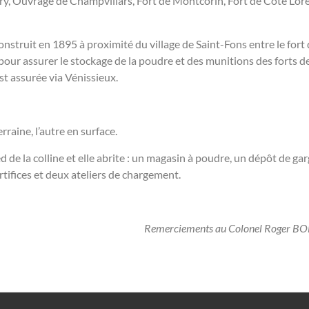
lery, Ouvrage de Champvillars, Fort de Montcorin, Fort de Côte Loret
onstruit en 1895 à proximité du village de Saint-
Fons entre le fort 
our assurer le stockage de la poudre et des munitions des forts de
t assurée via Vénissieux.
raine, l’autre en surface.
d de la colline et elle abrite : un magasin à poudre, un dépôt de 
rtifices et deux ateliers de chargement.
Remerciements au Colonel Roger BON