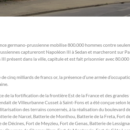
liance germano-
prussienne mobilise 800.000 hommes contre seuleme
ussiennes captureront Napoléon III à Sedan et marcheront sur Paris
I présent dans la ville, capitule et est fait prisonnier avec 80.00
 de cinq milliards de francs or, la présence d’une armée d’occupat
aine.
ce de la
fortification
de la frontière Est de la France et des grandes v
endait de Villeurbanne Cusset à Saint-
Fons et a été conçue selon le
litarisation des terrains concernés, à la réalisation du
boulevard de
terie de Narcel, Batterie de Monthou, Batterie de la Freta, Fort de 
 Décines, Fort de Meyzieu, Fort de Genas, Batterie de Lessignas, 